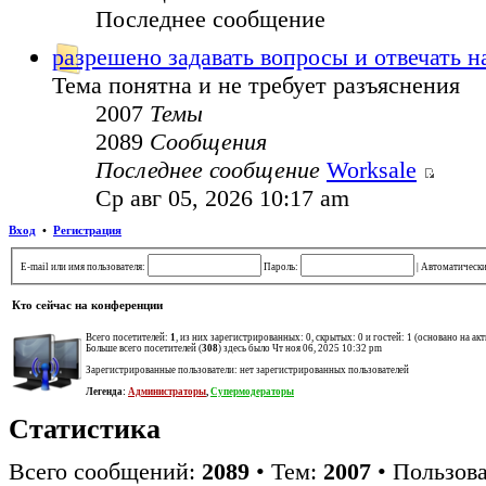
Последнее сообщение
разрешено задавать вопросы и отвечать 
Тема понятна и не требует разъяснения
2007
Темы
2089
Сообщения
Последнее сообщение
Worksale
Ср авг 05, 2026 10:17 am
Вход
•
Регистрация
E-mail или имя пользователя:
Пароль:
|
Автоматически
Кто сейчас на конференции
Всего посетителей:
1
, из них зарегистрированных: 0, скрытых: 0 и гостей: 1 (основано на ак
Больше всего посетителей (
308
) здесь было Чт ноя 06, 2025 10:32 pm
Зарегистрированные пользователи: нет зарегистрированных пользователей
Легенда:
Администраторы
,
Супермодераторы
Статистика
Всего сообщений:
2089
• Тем:
2007
• Пользов